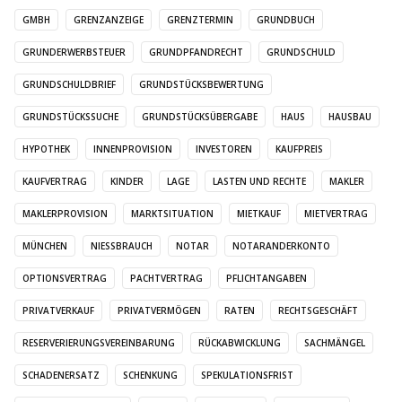
GMBH
GRENZANZEIGE
GRENZTERMIN
GRUNDBUCH
GRUNDERWERBSTEUER
GRUNDPFANDRECHT
GRUNDSCHULD
GRUNDSCHULDBRIEF
GRUNDSTÜCKSBEWERTUNG
GRUNDSTÜCKSSUCHE
GRUNDSTÜCKSÜBERGABE
HAUS
HAUSBAU
HYPOTHEK
INNENPROVISION
INVESTOREN
KAUFPREIS
KAUFVERTRAG
KINDER
LAGE
LASTEN UND RECHTE
MAKLER
MAKLERPROVISION
MARKTSITUATION
MIETKAUF
MIETVERTRAG
MÜNCHEN
NIESSBRAUCH
NOTAR
NOTARANDERKONTO
OPTIONSVERTRAG
PACHTVERTRAG
PFLICHTANGABEN
PRIVATVERKAUF
PRIVATVERMÖGEN
RATEN
RECHTSGESCHÄFT
RESERVERIERUNGSVEREINBARUNG
RÜCKABWICKLUNG
SACHMÄNGEL
SCHADENERSATZ
SCHENKUNG
SPEKULATIONSFRIST