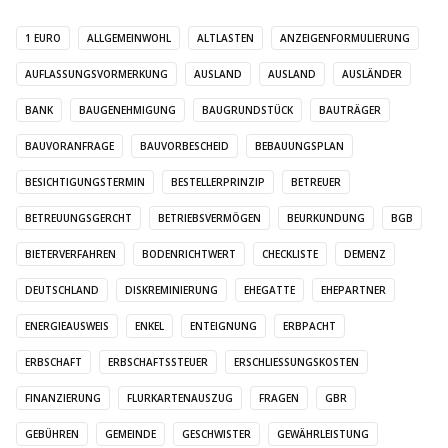
1 EURO
ALLGEMEINWOHL
ALTLASTEN
ANZEIGENFORMULIERUNG
AUFLASSUNGSVORMERKUNG
AUSLAND
AUSLAND
AUSLÄNDER
BANK
BAUGENEHMIGUNG
BAUGRUNDSTÜCK
BAUTRÄGER
BAUVORANFRAGE
BAUVORBESCHEID
BEBAUUNGSPLAN
BESICHTIGUNGSTERMIN
BESTELLERPRINZIP
BETREUER
BETREUUNGSGERCHT
BETRIEBSVERMÖGEN
BEURKUNDUNG
BGB
BIETERVERFAHREN
BODENRICHTWERT
CHECKLISTE
DEMENZ
DEUTSCHLAND
DISKREMINIERUNG
EHEGATTE
EHEPARTNER
ENERGIEAUSWEIS
ENKEL
ENTEIGNUNG
ERBPACHT
ERBSCHAFT
ERBSCHAFTSSTEUER
ERSCHLIESSUNGSKOSTEN
FINANZIERUNG
FLURKARTENAUSZUG
FRAGEN
GBR
GEBÜHREN
GEMEINDE
GESCHWISTER
GEWÄHRLEISTUNG