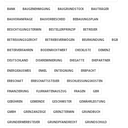
BANK
BAUGENEHMIGUNG
BAUGRUNDSTÜCK
BAUTRÄGER
BAUVORANFRAGE
BAUVORBESCHEID
BEBAUUNGSPLAN
BESICHTIGUNGSTERMIN
BESTELLERPRINZIP
BETREUER
BETREUUNGSGERCHT
BETRIEBSVERMÖGEN
BEURKUNDUNG
BGB
BIETERVERFAHREN
BODENRICHTWERT
CHECKLISTE
DEMENZ
DEUTSCHLAND
DISKREMINIERUNG
EHEGATTE
EHEPARTNER
ENERGIEAUSWEIS
ENKEL
ENTEIGNUNG
ERBPACHT
ERBSCHAFT
ERBSCHAFTSSTEUER
ERSCHLIESSUNGSKOSTEN
FINANZIERUNG
FLURKARTENAUSZUG
FRAGEN
GBR
GEBÜHREN
GEMEINDE
GESCHWISTER
GEWÄHRLEISTUNG
GMBH
GRENZANZEIGE
GRENZTERMIN
GRUNDBUCH
GRUNDERWERBSTEUER
GRUNDPFANDRECHT
GRUNDSCHULD