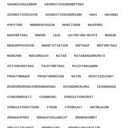
GRUNDSCHULDBRIEF
GRUNDSTÜCKSBEWERTUNG
GRUNDSTÜCKSSUCHE
GRUNDSTÜCKSÜBERGABE
HAUS
HAUSBAU
HYPOTHEK
INNENPROVISION
INVESTOREN
KAUFPREIS
KAUFVERTRAG
KINDER
LAGE
LASTEN UND RECHTE
MAKLER
MAKLERPROVISION
MARKTSITUATION
MIETKAUF
MIETVERTRAG
MÜNCHEN
NIESSBRAUCH
NOTAR
NOTARANDERKONTO
OPTIONSVERTRAG
PACHTVERTRAG
PFLICHTANGABEN
PRIVATVERKAUF
PRIVATVERMÖGEN
RATEN
RECHTSGESCHÄFT
RESERVERIERUNGSVEREINBARUNG
RÜCKABWICKLUNG
SACHMÄNGEL
SCHADENERSATZ
SCHENKUNG
SPEKULATIONSFRIST
SPEKULATIONSSTEUER
STEUER
STEUERLAST
UNTERLAGEN
VERKAUFSPREIS
VERKAUFSVOLLMACHT
VERKEHRSWERT
VERLUSTGESCHÄFT
VERMESSUNG
VERMESSUNGSKOSTEN