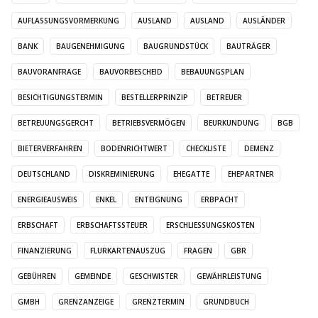
AUFLASSUNGSVORMERKUNG
AUSLAND
AUSLAND
AUSLÄNDER
BANK
BAUGENEHMIGUNG
BAUGRUNDSTÜCK
BAUTRÄGER
BAUVORANFRAGE
BAUVORBESCHEID
BEBAUUNGSPLAN
BESICHTIGUNGSTERMIN
BESTELLERPRINZIP
BETREUER
BETREUUNGSGERCHT
BETRIEBSVERMÖGEN
BEURKUNDUNG
BGB
BIETERVERFAHREN
BODENRICHTWERT
CHECKLISTE
DEMENZ
DEUTSCHLAND
DISKREMINIERUNG
EHEGATTE
EHEPARTNER
ENERGIEAUSWEIS
ENKEL
ENTEIGNUNG
ERBPACHT
ERBSCHAFT
ERBSCHAFTSSTEUER
ERSCHLIESSUNGSKOSTEN
FINANZIERUNG
FLURKARTENAUSZUG
FRAGEN
GBR
GEBÜHREN
GEMEINDE
GESCHWISTER
GEWÄHRLEISTUNG
GMBH
GRENZANZEIGE
GRENZTERMIN
GRUNDBUCH