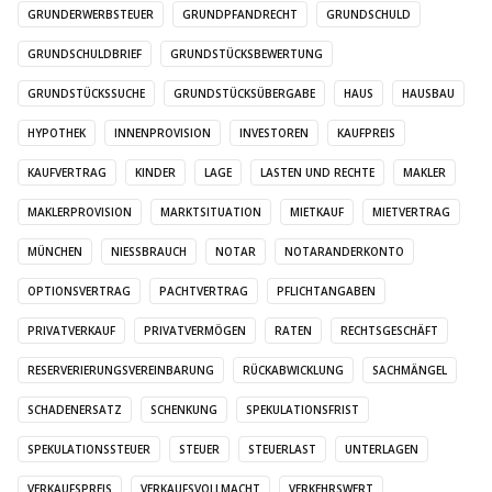
GRUNDERWERBSTEUER
GRUNDPFANDRECHT
GRUNDSCHULD
GRUNDSCHULDBRIEF
GRUNDSTÜCKSBEWERTUNG
GRUNDSTÜCKSSUCHE
GRUNDSTÜCKSÜBERGABE
HAUS
HAUSBAU
HYPOTHEK
INNENPROVISION
INVESTOREN
KAUFPREIS
KAUFVERTRAG
KINDER
LAGE
LASTEN UND RECHTE
MAKLER
MAKLERPROVISION
MARKTSITUATION
MIETKAUF
MIETVERTRAG
MÜNCHEN
NIESSBRAUCH
NOTAR
NOTARANDERKONTO
OPTIONSVERTRAG
PACHTVERTRAG
PFLICHTANGABEN
PRIVATVERKAUF
PRIVATVERMÖGEN
RATEN
RECHTSGESCHÄFT
RESERVERIERUNGSVEREINBARUNG
RÜCKABWICKLUNG
SACHMÄNGEL
SCHADENERSATZ
SCHENKUNG
SPEKULATIONSFRIST
SPEKULATIONSSTEUER
STEUER
STEUERLAST
UNTERLAGEN
VERKAUFSPREIS
VERKAUFSVOLLMACHT
VERKEHRSWERT