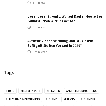
6
min lesen
Lage, Lage, Zukunft: Worauf Käufer Heute Bei
Grundstücken Wirklich Achten
6
min lesen
Aktuelle Zinsentwicklung Und Bauzinsen:
Beflügelt Sie Den Verkauf In 2026?
6
min lesen
Tags
1 EURO
ALLGEMEINWOHL
ALTLASTEN
ANZEIGENFORMULIERUNG
AUFLASSUNGSVORMERKUNG
AUSLAND
AUSLAND
AUSLÄNDER