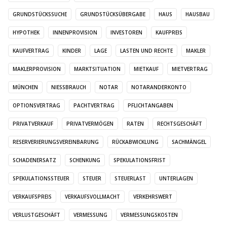
GRUNDSTÜCKSSUCHE
GRUNDSTÜCKSÜBERGABE
HAUS
HAUSBAU
HYPOTHEK
INNENPROVISION
INVESTOREN
KAUFPREIS
KAUFVERTRAG
KINDER
LAGE
LASTEN UND RECHTE
MAKLER
MAKLERPROVISION
MARKTSITUATION
MIETKAUF
MIETVERTRAG
MÜNCHEN
NIESSBRAUCH
NOTAR
NOTARANDERKONTO
OPTIONSVERTRAG
PACHTVERTRAG
PFLICHTANGABEN
PRIVATVERKAUF
PRIVATVERMÖGEN
RATEN
RECHTSGESCHÄFT
RESERVERIERUNGSVEREINBARUNG
RÜCKABWICKLUNG
SACHMÄNGEL
SCHADENERSATZ
SCHENKUNG
SPEKULATIONSFRIST
SPEKULATIONSSTEUER
STEUER
STEUERLAST
UNTERLAGEN
VERKAUFSPREIS
VERKAUFSVOLLMACHT
VERKEHRSWERT
VERLUSTGESCHÄFT
VERMESSUNG
VERMESSUNGSKOSTEN