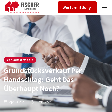
Wertermittlung
Verkaufsstrategie
Grundstücksverkauf Per
Handschlag: Geht Das
Überhaupt Noch?
Apr 23, 2021
4
min lesen