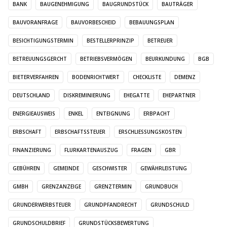
BANK
BAUGENEHMIGUNG
BAUGRUNDSTÜCK
BAUTRÄGER
BAUVORANFRAGE
BAUVORBESCHEID
BEBAUUNGSPLAN
BESICHTIGUNGSTERMIN
BESTELLERPRINZIP
BETREUER
BETREUUNGSGERCHT
BETRIEBSVERMÖGEN
BEURKUNDUNG
BGB
BIETERVERFAHREN
BODENRICHTWERT
CHECKLISTE
DEMENZ
DEUTSCHLAND
DISKREMINIERUNG
EHEGATTE
EHEPARTNER
ENERGIEAUSWEIS
ENKEL
ENTEIGNUNG
ERBPACHT
ERBSCHAFT
ERBSCHAFTSSTEUER
ERSCHLIESSUNGSKOSTEN
FINANZIERUNG
FLURKARTENAUSZUG
FRAGEN
GBR
GEBÜHREN
GEMEINDE
GESCHWISTER
GEWÄHRLEISTUNG
GMBH
GRENZANZEIGE
GRENZTERMIN
GRUNDBUCH
GRUNDERWERBSTEUER
GRUNDPFANDRECHT
GRUNDSCHULD
GRUNDSCHULDBRIEF
GRUNDSTÜCKSBEWERTUNG